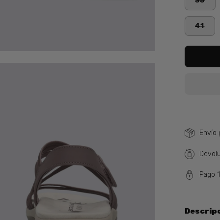
35
41
a
agen
erta
Envío 
Devolu
Pago 
Descrip