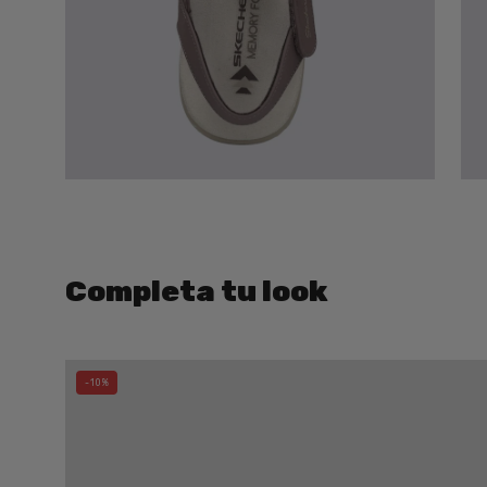
Completa tu look
Bolso
-10%
Hobo
CATS
Tres
Compartimentos