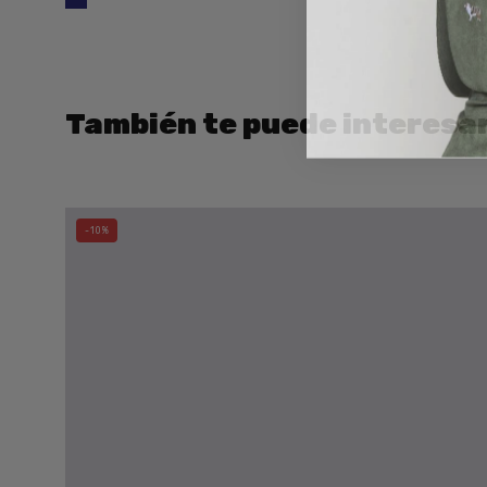
También te puede interesa
SKECHERS
-10%
Reggae
Slim
-
Sunnyside
2.0