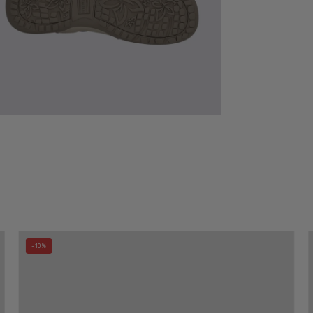
Bolso
-10%
Bandolera
CATS
Argollas
MARINO