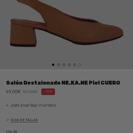
Salón Destalonado NE.KA.NE Piel CUERO
69,00€
89,00€
-
22%
¡Date prisa! Bajo inventario
GUIA DE TALLAS
COLOR