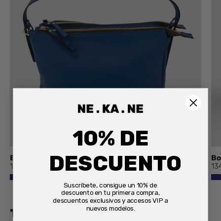
10% DE
DESCUENTO
Bolso Hobo CATS Tres Compartimentos AZUL
Bo
189,00€
210,00€
13
Suscríbete, consigue un 10% de
descuento en tu primera compra,
descuentos exclusivos y accesos VIP a
nuevos modelos.
También te puede interesar