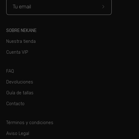
Suscríbete
a
nuestro
SOBRE NEKANE
boletín
Nuestra tienda
Cuenta VIP
FAQ
Devoluciones
Guía de tallas
Contacto
Términos y condiciones
Aviso Legal