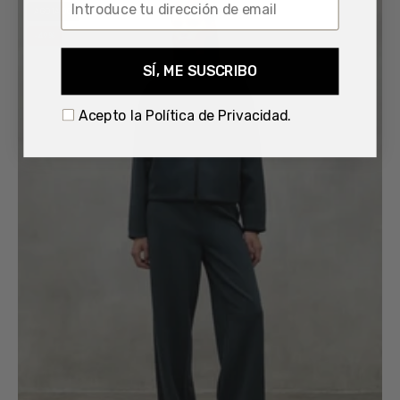
Pantalón
AGOTADO
Vegano
-49%
ECOALF
Arda
SÍ, ME SUSCRIBO
VERDE
OSCURO
Acepto la Política de Privacidad.