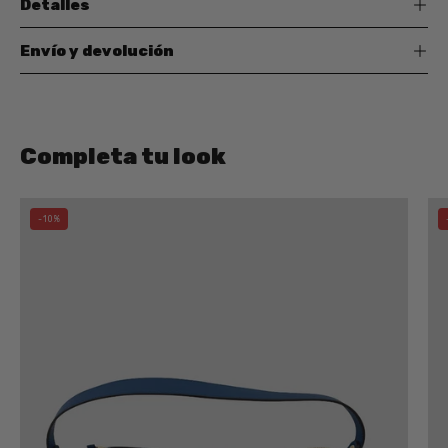
Detalles
Envío y devolución
Completa tu look
Bolso
-10%
Hobo
CATS
Tres
Compartimentos
AZUL