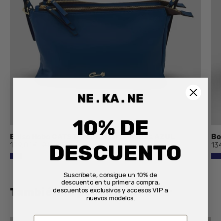
10% DE
Bolso Hobo CATS Tres Compartimentos AZUL
Bo
DESCUENTO
189,00€
210,00€
13
Suscríbete, consigue un 10% de
descuento en tu primera compra,
También te puede interesar
descuentos exclusivos y accesos VIP a
nuevos modelos.