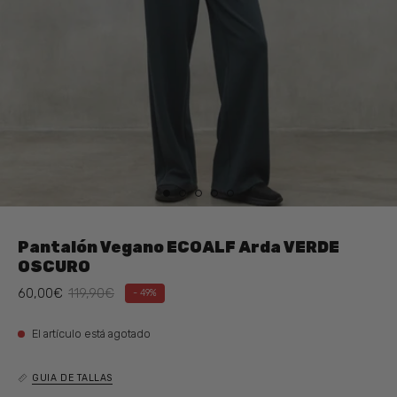
Pantalón Vegano ECOALF Arda VERDE
OSCURO
60,00€
119,90€
-
49%
El artículo está agotado
GUIA DE TALLAS