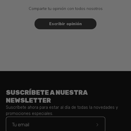
Comparte tu opinión con todos nosotros
Escribir opinión
SUSCRÍBETE A NUESTRA
NEWSLETTER
Suscríbete ahora para estar al día de todas la novedades y
promociones especiales.
Suscríbete