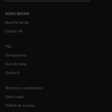
a
nuestro
SOBRE NEKANE
boletín
Nuestra tienda
Cuenta VIP
FAQ
Devoluciones
Guía de tallas
Contacto
Términos y condiciones
Aviso Legal
Política de cookies